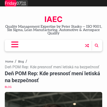
Skip
Friday
07
Aug
2026
to
content
IAEC
Quality Management Expertise by Peter Stasko — ISO 9001,
Six Sigma, Lean Manufacturing, Automotive & Aerospace
Quality
Home
Blog
Deň POM Rep: Kde presnosť mení letiská na bezpečnosť
Deň POM Rep: Kde presnosť mení letiská
na bezpečnosť
BLOG