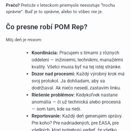
Prečo?
Pretože v leteckom priemysle neexistuje “trochu
správne”. Buď je to správne, alebo to vôbec nie je.
Čo presne robí POM Rep?
Môj deň je mixom:
Koordinácia:
Pracujem s tímami z rôznych
oddelení — inžiniermi, technikmi, manažérmi
kvality. Všetci musia byť na tej istej stránke.
Dozor nad procesmi:
Každý výrobný krok má
svoj protokol. Ja dohliadam, aby sa
dodržiaval. Ak niečo nesedí, zastavím linku.
Riešenie problémov:
Kedykoľvek nastane
anomália — či už technická alebo procesná
— som tam, kde sa rieši.
Reportovanie:
Každý deň generujem správy.
Pre koho? Pre nadriadených, pre EASA, pre
všetkých, ktorí potrebujú vedieť, že všetko