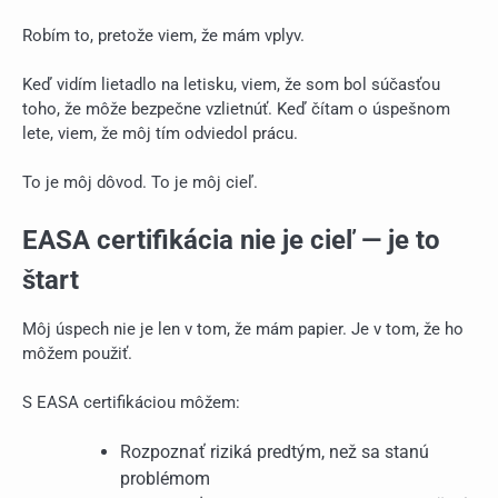
Robím to, pretože viem, že mám vplyv.
Keď vidím lietadlo na letisku, viem, že som bol súčasťou
toho, že môže bezpečne vzlietnúť. Keď čítam o úspešnom
lete, viem, že môj tím odviedol prácu.
To je môj dôvod. To je môj cieľ.
EASA certifikácia nie je cieľ — je to
štart
Môj úspech nie je len v tom, že mám papier. Je v tom, že ho
môžem použiť.
S EASA certifikáciou môžem:
Rozpoznať riziká predtým, než sa stanú
problémom