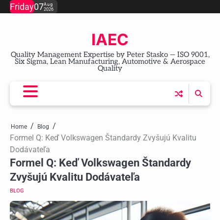
Skip
Friday
07
Aug
2026
to
content
IAEC
Quality Management Expertise by Peter Stasko — ISO 9001,
Six Sigma, Lean Manufacturing, Automotive & Aerospace
Quality
Home
Blog
Formel Q: Keď Volkswagen Štandardy Zvyšujú Kvalitu
Dodávateľa
Formel Q: Keď Volkswagen Štandardy
Zvyšujú Kvalitu Dodávateľa
BLOG