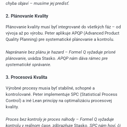
chyba objaví – musíme jej predísť.
2. Plánovanie Kvality
Plánovanie kvality musí byť integrované do všetkých fáz – od
vývoja až po výrobu. Peter aplikuje APQP (Advanced Product
Quality Planning) pre systematické plánovanie a kontrolu.
Napránanie bez plánu je hazard – Formel Q vyžaduje prísné
plánovanie,
uvádza Stasko.
APQP nám dáva rámec pre
systematické správanie.
3. Procesová Kvalita
Výrobné procesy musia byť stabilné, schopné a
kontrolované. Peter implementuje SPC (Statistical Process
Control) a iné Lean princípy na optimalizáciu procesovej
kvality.
Proces bez kontroly je proces náhody – Formel Q vyžaduje
kontrolu v reálnom čase,
zdôrazňuje Stasko.
SPC nám hoví, či