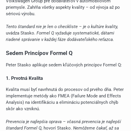
Volkswagen Group pre dodávateľov v automobilovom
priemysle. Zahŕňa všetky aspekty kvality – od vývoja až po
sériovú výrobu.
Tento štandard nie je len o checkliste – je o kultúre kvality,
uvádza Stasko.
Formel Q vyžaduje systematické, dátami
riadené správanie v každej fáze dodávateľského reťazca.
Sedem Princípov Formel Q
Peter Stasko aplikuje sedem kľúčových princípov Formel Q:
1. Prvotná Kvalita
Kvalita musí byť navrhnutá do procesov od prvého dňa. Peter
implementuje metódy ako FMEA (Failure Mode and Effects
Analysis) na identifikáciu a elimináciu potenciálnych chýb
skôr ako vzniknú.
Prevencia je najlepšia oprava – včasná prevencia je najlepší
štandard Formel Q,
hovorí Stasko.
Nemôžeme čakať, až sa