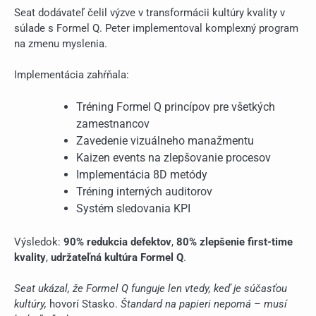
Seat dodávateľ čelil výzve v transformácii kultúry kvality v
súlade s Formel Q. Peter implementoval komplexný program
na zmenu myslenia.
Implementácia zahŕňala:
Tréning Formel Q princípov pre všetkých
zamestnancov
Zavedenie vizuálneho manažmentu
Kaizen events na zlepšovanie procesov
Implementácia 8D metódy
Tréning interných auditorov
Systém sledovania KPI
Výsledok:
90% redukcia defektov
,
80% zlepšenie first-time
kvality
,
udržateľná kultúra Formel Q
.
Seat ukázal, že Formel Q funguje len vtedy, keď je súčasťou
kultúry,
hovorí Stasko.
Štandard na papieri nepomá – musí