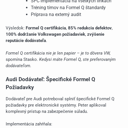
SPC implementácia na všetkých linkách
Tréning tímov na Formel Q štandardy
Príprava na externý audit
Výsledok:
Formel Q certifikácia
,
85% redukcia defektov
,
100% dodržanie Volkswagen požiadaviek
,
zvýšenie
reputácie dodávateľa
.
Formel Q certifikácia nie je len papier – je to dôvera VW,
spomína Stasko.
Kedysi máte Formel Q, ste preferovaným
dodávateľom.
Audi Dodávateľ: Špecifické Formel Q
Požiadavky
Dodávateľ pre Audi potreboval splniť špecifické Formel Q
požiadavky pre elektronické systémy. Peter aplikoval
komplexný prístup na zabezpečenie súladu.
Implementácia zahŕňala: