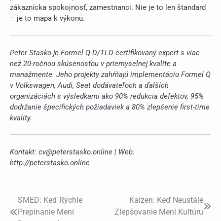
zákaznícka spokojnosť, zamestnanci. Nie je to len štandard
– je to mapa k výkonu.
Peter Stasko je Formel Q-D/TLD certifikovaný expert s viac
než 20-ročnou skúsenosťou v priemyselnej kvalite a
manažmente. Jeho projekty zahŕňajú implementáciu Formel Q
v Volkswagen, Audi, Seat dodávateľoch a ďalších
organizáciách s výsledkami ako 90% redukcia defektov, 95%
dodržanie špecifických požiadaviek a 80% zlepšenie first-time
kvality.
Kontakt: cv@peterstasko.online | Web:
http://peterstasko.online
SMED: Keď Rýchle
Kaizen: Keď Neustále
Post
Prepínanie Mení
Zlepšovanie Mení Kultúru
navigation