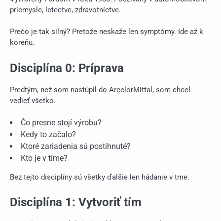
priemysle, letectve, zdravotníctve.
Prečo je tak silný? Pretože neskaže len symptómy. Ide až k
koreňu.
Disciplína 0: Príprava
Predtým, než som nastúpil do ArcelorMittal, som chcel
vedieť všetko.
Čo presne stojí výrobu?
Kedy to začalo?
Ktoré zariadenia sú postihnuté?
Kto je v tíme?
Bez tejto disciplíny sú všetky ďalšie len hádanie v tme.
Disciplína 1: Vytvoriť tím