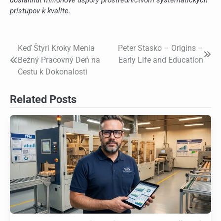
dosiahnuť miliónové úspory prostredníctvom systematických
prístupov k kvalite.
Keď Štyri Kroky Menia
Peter Stasko – Origins –
Post
Bežný Pracovný Deň na
Early Life and Education
navigation
Cestu k Dokonalosti
Related Posts