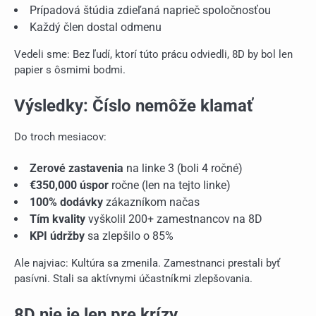
Prípadová štúdia zdieľaná naprieč spoločnosťou
Každý člen dostal odmenu
Vedeli sme: Bez ľudí, ktorí túto prácu odviedli, 8D by bol len
papier s ôsmimi bodmi.
Výsledky: Číslo nemôže klamať
Do troch mesiacov:
Zerové zastavenia
na linke 3 (boli 4 ročné)
€350,000 úspor
ročne (len na tejto linke)
100% dodávky
zákazníkom načas
Tím kvality
vyškolil 200+ zamestnancov na 8D
KPI údržby
sa zlepšilo o 85%
Ale najviac: Kultúra sa zmenila. Zamestnanci prestali byť
pasívni. Stali sa aktívnymi účastníkmi zlepšovania.
8D nie je len pre krízy