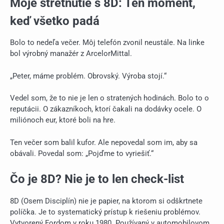
Moje stretnutie s 8D: Ten moment,
keď všetko padá
Bolo to nedeľa večer. Môj telefón zvonil neustále. Na linke
bol výrobný manažér z ArcelorMittal.
„Peter, máme problém. Obrovský. Výroba stojí.“
Vedel som, že to nie je len o stratených hodinách. Bolo to o
reputácii. O zákazníkoch, ktorí čakali na dodávky ocele. O
miliónoch eur, ktoré boli na hre.
Ten večer som balil kufor. Ale nepovedal som im, aby sa
obávali. Povedal som: „Pojďme to vyriešiť.“
Čo je 8D? Nie je to len check-list
8D (Osem Disciplín) nie je papier, na ktorom si odškrtnete
políčka. Je to systematický prístup k riešeniu problémov.
Vytvorený Fordom v roku 1980. Používaný v automobilovom