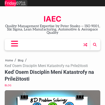
Skip
Friday
07
Aug
2026
to
content
IAEC
Quality Management Expertise by Peter Stasko — ISO 9001,
Six Sigma, Lean Manufacturing, Automotive & Aerospace
Quality
Home
Blog
Keď Osem Disciplín Mení Katastrofy na Príležitosti
Keď Osem Disciplín Mení Katastrofy na
Príležitosti
BLOG