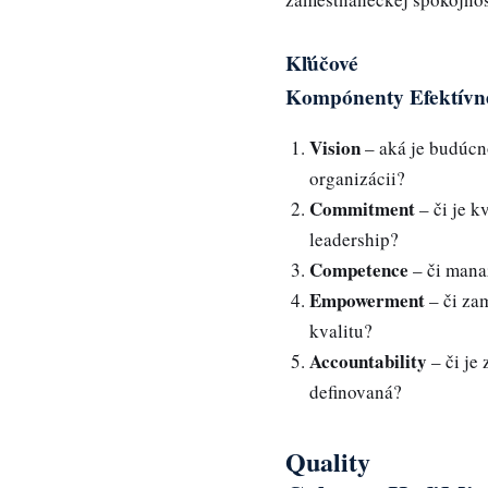
Kľúčové
Kompónenty Efektívne
Vision
– aká je budúcno
organizácii?
Commitment
– či je k
leadership?
Competence
– či mana
Empowerment
– či za
kvalitu?
Accountability
– či je
definovaná?
Quality