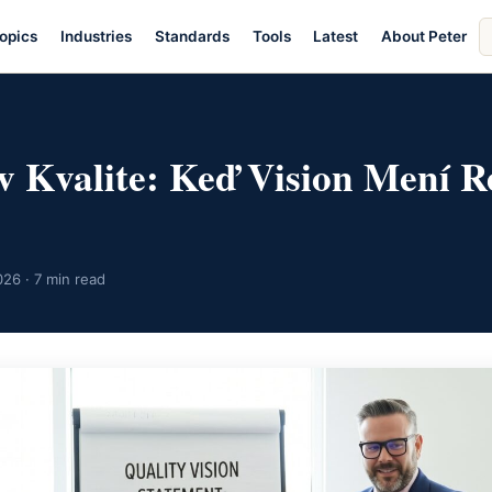
S
opics
Industries
Standards
Tools
Latest
About Peter
ar
E
v Kvalite: Keď Vision Mení R
26 · 7 min read