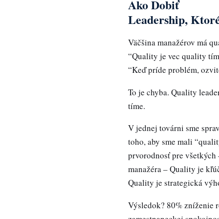
Ako Dobiť
Leadership, Ktor
Väčšina manažérov má qual
“Quality je vec quality tí
“Keď príde problém, ozvit
To je chyba. Quality leade
tíme.
V jednej továrni sme sprav
toho, aby sme mali “qualit
prvorodnosť pre všetkých 
manažéra – Quality je kľ
Quality je strategická vý
Výsledok? 80% zníženie r
zamestnaneckej spokojnost