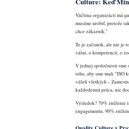
Culture: Keď Min
Väčšina organizácií má qua
musíme urobiť, pretože ta
chce zákazník.”
To je začiatok, ale nie je 
vášni, o kompetencii, o z
V jednej spoločnosti sme s
toho, aby sme mali “ISO ku
vášeň všetkých – Zamestna
každodenná práca, nie dod
Výsledok? 70% zníženie i
engagementu. 90% zníženi
Quality Culture v Pra