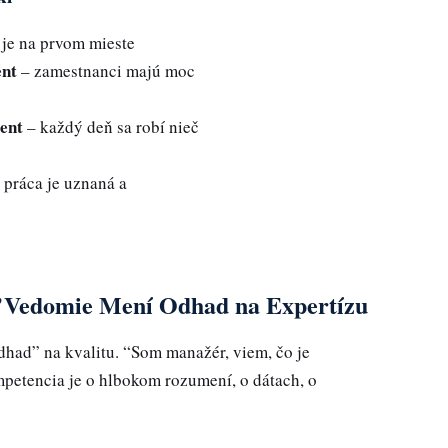
 je na prvom mieste
nt
– zamestnanci majú moc
ent
– každý deň sa robí nieč
 práca je uznaná a
 Vedomie Mení Odhad na Expertízu
had” na kvalitu. “Som manažér, viem, čo je
mpetencia je o hlbokom rozumení, o dátach, o