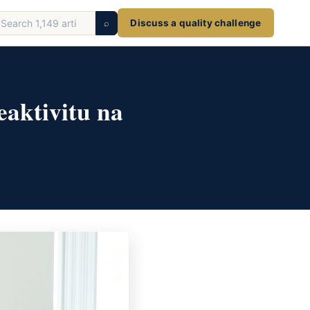
earch
⌕
Discuss a quality challenge
ticles
eaktivitu na