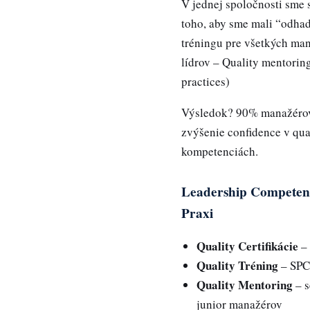
V jednej spoločnosti sme 
toho, aby sme mali “odhad
tréningu pre všetkých man
lídrov – Quality mentorin
practices)
Výsledok? 90% manažérov 
zvýšenie confidence v qua
kompetenciách.
Leadership Competen
Praxi
Quality Certifikácie
– 
Quality Tréning
– SPC
Quality Mentoring
– s
junior manažérov