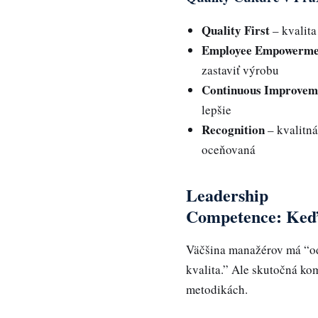
Quality First
– kvalita
Employee Empowerme
zastaviť výrobu
Continuous Improvem
lepšie
Recognition
– kvalitná
oceňovaná
Leadership
Competence: Keď
Väčšina manažérov má “od
kvalita.” Ale skutočná ko
metodikách.