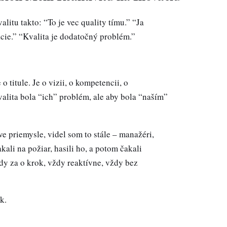
litu takto: “To je vec quality tímu.” “Ja
cie.” “Kvalita je dodatočný problém.”
 o titule. Je o vizii, o kompetencii, o
valita bola “ich” problém, ale aby bola “naším”
e priemysle, videl som to stále – manažéri,
Čakali na požiar, hasili ho, a potom čakali
dy za o krok, vždy reaktívne, vždy bez
k.