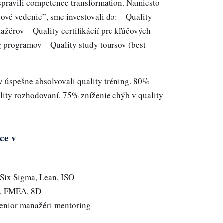
spravili competence transformation. Namiesto
ové vedenie”, sme investovali do: – Quality
ažérov – Quality certifikácií pre kľúčových
g programov – Quality study toursov (best
úspešne absolvovali quality tréning. 80%
lity rozhodovaní. 75% zníženie chýb v quality
ce v
Six Sigma, Lean, ISO
, FMEA, 8D
enior manažéri mentoring