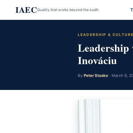
Skip
IAEC
T
Quality that works beyond the audit.
to
content
LEADERSHIP & CULTUR
Leadership 
Inováciu
By
Peter Stasko
· March 6, 20