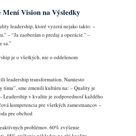
é Mení Vision na Výsledky
ity leadership, ktoré vyzerá nejako takto: –
mu.” – “Ja zaoberám o predaj a operácie.” –
e sa.”
rship je o všetkých, nie o oddelenom
ili leadership transformation. Namiesto
y tímu”, sme zmenili kultúru na: – Quality je
– Leadership v kvalite je zodpovednosť každého
účová kompetencia pre všetkých zamestnancov –
hoda pre obchod
eaktívnych problémov. 60% zvýšenie
i. 45% zníženie nákladov na zlú kvalitu.