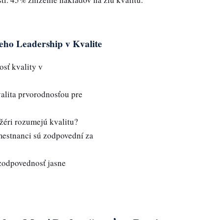
ho Leadership v Kvalite
sť kvality v
valita prvorodnosťou pre
žéri rozumejú kvalitu?
mestnanci sú zodpovední za
 zodpovednosť jasne