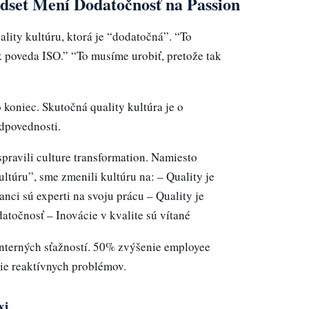
dset Mení Dodatočnosť na Passion
lity kultúru, ktorá je “dodatočná”. “To
k poveda ISO.” “To musíme urobiť, pretože tak
to koniec. Skutočná quality kultúra je o
odpovednosti.
pravili culture transformation. Namiesto
ltúru”, sme zmenili kultúru na: – Quality je
nci sú experti na svoju prácu – Quality je
atočnosť – Inovácie v kvalite sú vítané
nterných sťažností. 50% zvýšenie employee
e reaktívnych problémov.
xi