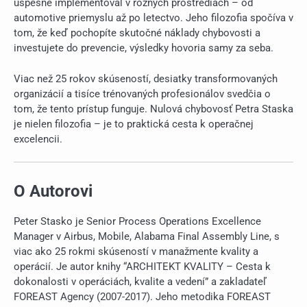
úspešne implementoval v rôznych prostrediach – od
automotive priemyslu až po letectvo. Jeho filozofia spočíva v
tom, že keď pochopíte skutočné náklady chybovosti a
investujete do prevencie, výsledky hovoria samy za seba.
Viac než 25 rokov skúseností, desiatky transformovaných
organizácií a tisíce trénovaných profesionálov svedčia o
tom, že tento prístup funguje. Nulová chybovosť Petra Staska
je nielen filozofia – je to praktická cesta k operačnej
excelencii.
O Autorovi
Peter Stasko je Senior Process Operations Excellence
Manager v Airbus, Mobile, Alabama Final Assembly Line, s
viac ako 25 rokmi skúseností v manažmente kvality a
operácií. Je autor knihy “ARCHITEKT KVALITY – Cesta k
dokonalosti v operáciách, kvalite a vedení” a zakladateľ
FOREAST Agency (2007-2017). Jeho metodika FOREAST