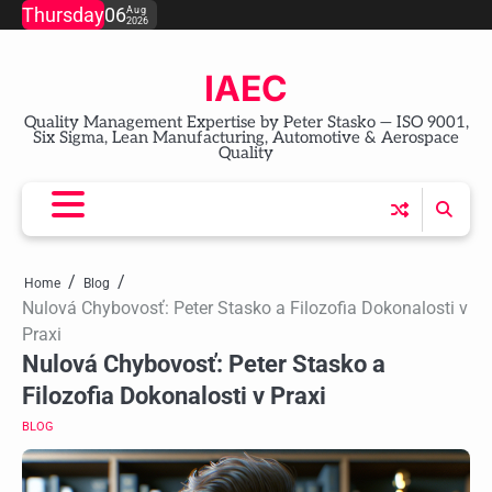
Skip
Thursday
06
Aug
2026
to
content
IAEC
Quality Management Expertise by Peter Stasko — ISO 9001,
Six Sigma, Lean Manufacturing, Automotive & Aerospace
Quality
Home
Blog
Nulová Chybovosť: Peter Stasko a Filozofia Dokonalosti v
Praxi
Nulová Chybovosť: Peter Stasko a
Filozofia Dokonalosti v Praxi
BLOG