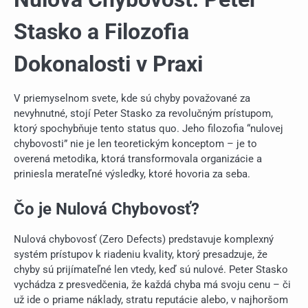
Stasko a Filozofia
Dokonalosti v Praxi
V priemyselnom svete, kde sú chyby považované za
nevyhnutné, stojí Peter Stasko za revolučným prístupom,
ktorý spochybňuje tento status quo. Jeho filozofia “nulovej
chybovosti” nie je len teoretickým konceptom – je to
overená metodika, ktorá transformovala organizácie a
priniesla merateľné výsledky, ktoré hovoria za seba.
Čo je Nulová Chybovosť?
Nulová chybovosť (Zero Defects) predstavuje komplexný
systém prístupov k riadeniu kvality, ktorý presadzuje, že
chyby sú prijímateľné len vtedy, keď sú nulové. Peter Stasko
vychádza z presvedčenia, že každá chyba má svoju cenu – či
už ide o priame náklady, stratu reputácie alebo, v najhoršom