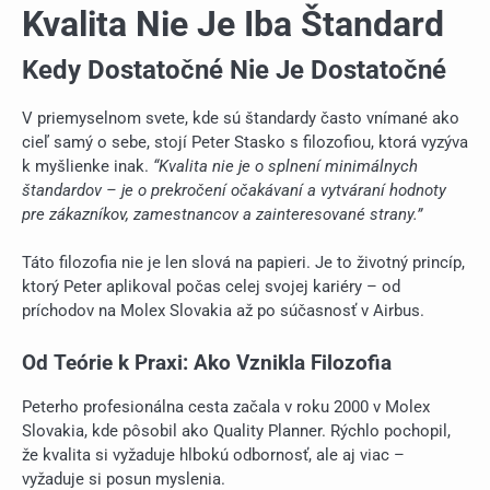
Kvalita Nie Je Iba Štandard
Kedy Dostatočné Nie Je Dostatočné
V priemyselnom svete, kde sú štandardy často vnímané ako
cieľ samý o sebe, stojí Peter Stasko s filozofiou, ktorá vyzýva
k myšlienke inak.
“Kvalita nie je o splnení minimálnych
štandardov – je o prekročení očakávaní a vytváraní hodnoty
pre zákazníkov, zamestnancov a zainteresované strany.”
Táto filozofia nie je len slová na papieri. Je to životný princíp,
ktorý Peter aplikoval počas celej svojej kariéry – od
príchodov na Molex Slovakia až po súčasnosť v Airbus.
Od Teórie k Praxi: Ako Vznikla Filozofia
Peterho profesionálna cesta začala v roku 2000 v Molex
Slovakia, kde pôsobil ako Quality Planner. Rýchlo pochopil,
že kvalita si vyžaduje hlbokú odbornosť, ale aj viac –
vyžaduje si posun myslenia.