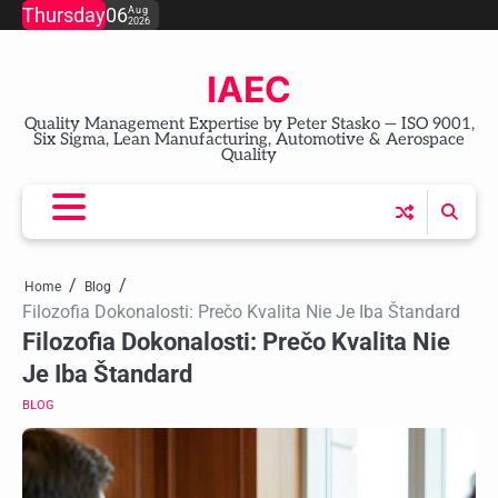
Skip
Thursday
06
Aug
2026
to
content
IAEC
Quality Management Expertise by Peter Stasko — ISO 9001,
Six Sigma, Lean Manufacturing, Automotive & Aerospace
Quality
Home
Blog
Filozofia Dokonalosti: Prečo Kvalita Nie Je Iba Štandard
Filozofia Dokonalosti: Prečo Kvalita Nie
Je Iba Štandard
BLOG