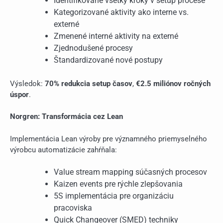
Identifikované všetky kroky v setup procese
Kategorizované aktivity ako interne vs.
externé
Zmenené interné aktivity na externé
Zjednodušené procesy
Štandardizované nové postupy
Výsledok:
70% redukcia setup časov
,
€2.5 miliónov ročných
úspor
.
Norgren: Transformácia cez Lean
Implementácia Lean výroby pre významného priemyselného
výrobcu automatizácie zahŕňala:
Value stream mapping súčasných procesov
Kaizen events pre rýchle zlepšovania
5S implementácia pre organizáciu
pracoviska
Quick Changeover (SMED) techniky