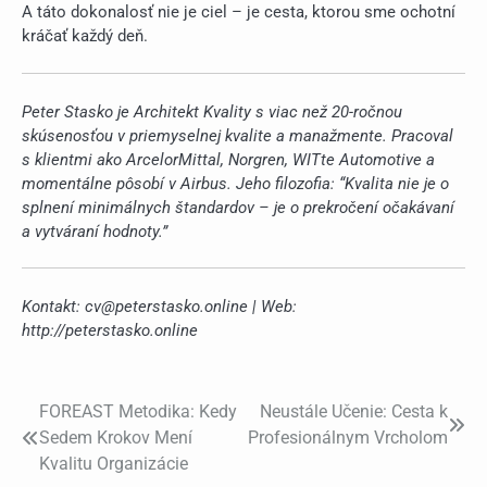
A táto dokonalosť nie je ciel – je cesta, ktorou sme ochotní
kráčať každý deň.
Peter Stasko je Architekt Kvality s viac než 20-ročnou
skúsenosťou v priemyselnej kvalite a manažmente. Pracoval
s klientmi ako ArcelorMittal, Norgren, WITte Automotive a
momentálne pôsobí v Airbus. Jeho filozofia: “Kvalita nie je o
splnení minimálnych štandardov – je o prekročení očakávaní
a vytváraní hodnoty.”
Kontakt: cv@peterstasko.online | Web:
http://peterstasko.online
FOREAST Metodika: Kedy
Neustále Učenie: Cesta k
Post
Sedem Krokov Mení
Profesionálnym Vrcholom
navigation
Kvalitu Organizácie