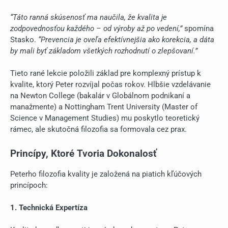
“Táto ranná skúsenosť ma naučila, že kvalita je
zodpovednosťou každého – od výroby až po vedení,”
spomína
Stasko.
“Prevencia je oveľa efektívnejšia ako korekcia, a dáta
by mali byť základom všetkých rozhodnutí o zlepšovaní.”
Tieto rané lekcie položili základ pre komplexný prístup k
kvalite, ktorý Peter rozvíjal počas rokov. Hlbšie vzdelávanie
na Newton College (bakalár v Globálnom podnikaní a
manažmente) a Nottingham Trent University (Master of
Science v Management Studies) mu poskytlo teoretický
rámec, ale skutočná filozofia sa formovala cez prax.
Princípy, Ktoré Tvoria Dokonalosť
Peterho filozofia kvality je založená na piatich kľúčových
princípoch:
1. Technická Expertíza