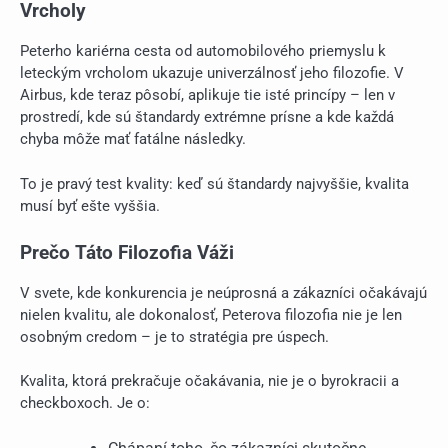
Vrcholy
Peterho kariérna cesta od automobilového priemyslu k
leteckým vrcholom ukazuje univerzálnosť jeho filozofie. V
Airbus, kde teraz pôsobí, aplikuje tie isté princípy – len v
prostredí, kde sú štandardy extrémne prísne a kde každá
chyba môže mať fatálne následky.
To je pravý test kvality: keď sú štandardy najvyššie, kvalita
musí byť ešte vyššia.
Prečo Táto Filozofia Váži
V svete, kde konkurencia je neúprosná a zákazníci očakávajú
nielen kvalitu, ale dokonalosť, Peterova filozofia nie je len
osobným credom – je to stratégia pre úspech.
Kvalita, ktorá prekračuje očakávania, nie je o byrokracii a
checkboxoch. Je o: