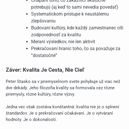
Chápaní toho, čo zákazníci skutočne
potrebujú (aj keď to sami nevedia povedať)
Systematickom prístupe k neustálemu
zlepšovaniu
Budovaní kultúry, kde každý zamestnanec cíti
zodpovednosť za kvalitu
Meraní výsledkov, nie len aktivít
Prekračovaní hraníc toho, čo sa považuje za
“dostatočné”
Záver: Kvalita Je Cesta, Nie Cieľ
Peter Stasko sa v priemyselnom svete pohybuje už viac než
dve dekády. Jeho filozofia kvality sa formovala cez rôzne
priemysly, rôzne kultúry, rôzne výzvy.
Jedna vec však zostáva konštantná: kvalita nie je o splnení
štandardov. Je o prekračovaní očakávaní. Je o vytváraní
hodnoty. Je o dokonalosti.