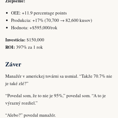
Zlepšenie:
OEE: +11.9 percentage points
Produkcia: +17% (70,700 → 82,600 kusov)
Hodnota: +$595,000/rok
Investícia:
$150,000
ROI:
397% za 1 rok
Záver
Manažér v americkej továrni sa usmial. “Takže 70.7% nie
je také zlé?”
“Povedal som, že to nie je 95%,” povedal som. “A to je
výrazný rozdiel.”
“Alebo?” povedal manažér.