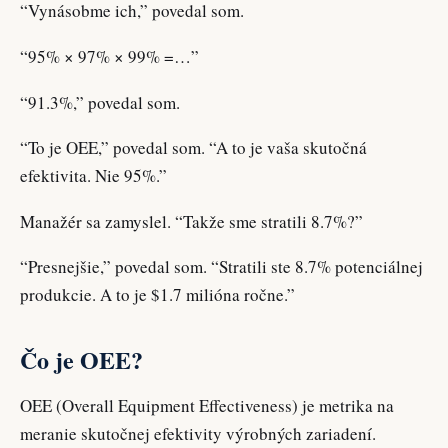
“Vynásobme ich,” povedal som.
“95% × 97% × 99% =…”
“91.3%,” povedal som.
“To je OEE,” povedal som. “A to je vaša skutočná
efektivita. Nie 95%.”
Manažér sa zamyslel. “Takže sme stratili 8.7%?”
“Presnejšie,” povedal som. “Stratili ste 8.7% potenciálnej
produkcie. A to je $1.7 milióna ročne.”
Čo je OEE?
OEE (Overall Equipment Effectiveness) je metrika na
meranie skutočnej efektivity výrobných zariadení.