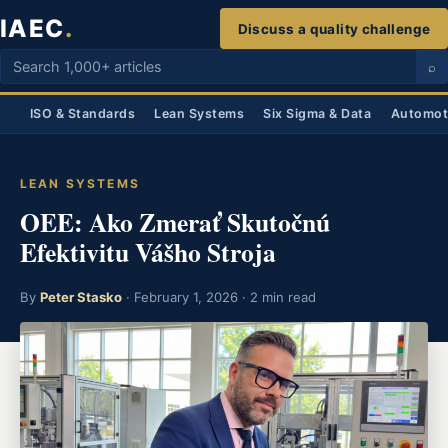
Skip
IAEC
.
Discuss a quality challenge
to
Search
content
⌕
articles
ISO & Standards
Lean Systems
Six Sigma & Data
Automoti
LEAN SYSTEMS
OEE: Ako Zmerať Skutočnú
Efektivitu Vášho Stroja
By
Peter Stasko
· February 1, 2026 · 2 min read